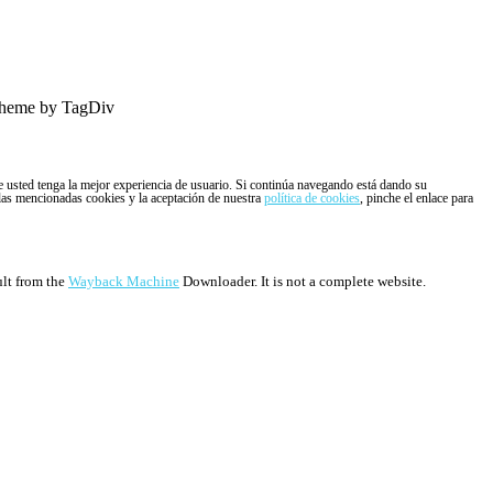
heme by TagDiv
ue usted tenga la mejor experiencia de usuario. Si continúa navegando está dando su
 las mencionadas cookies y la aceptación de nuestra
política de cookies
, pinche el enlace para
ult from the
Wayback Machine
Downloader. It is not a complete website.