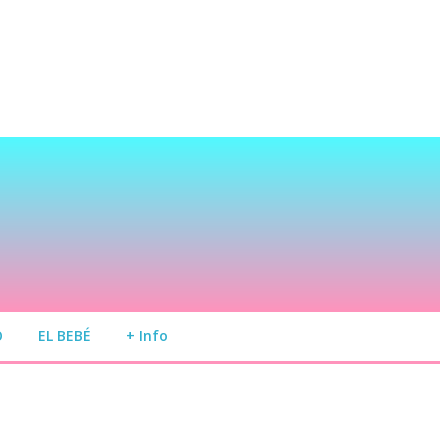
O
EL BEBÉ
+ Info