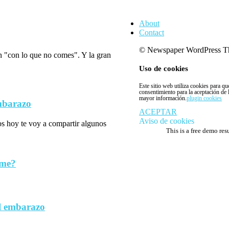
About
Contact
© Newspaper WordPress T
n "con lo que no comes". Y la gran
Uso de cookies
Este sitio web utiliza cookies para q
consentimiento para la aceptación de
mayor información.
plugin cookies
embarazo
ACEPTAR
Aviso de cookies
los hoy te voy a compartir algunos
This is a free demo res
rme?
l embarazo