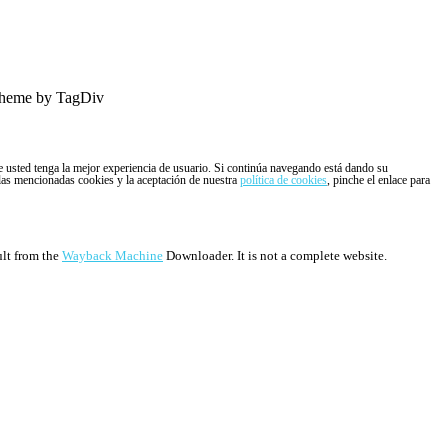
heme by TagDiv
ue usted tenga la mejor experiencia de usuario. Si continúa navegando está dando su
 las mencionadas cookies y la aceptación de nuestra
política de cookies
, pinche el enlace para
ult from the
Wayback Machine
Downloader. It is not a complete website.