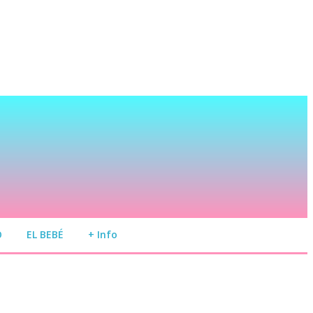
O
EL BEBÉ
+ Info