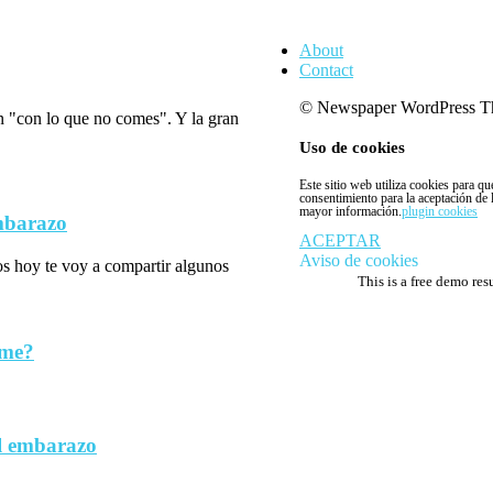
About
Contact
© Newspaper WordPress T
n "con lo que no comes". Y la gran
Uso de cookies
Este sitio web utiliza cookies para q
consentimiento para la aceptación de
mayor información.
plugin cookies
embarazo
ACEPTAR
Aviso de cookies
los hoy te voy a compartir algunos
This is a free demo res
rme?
l embarazo