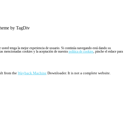
heme by TagDiv
ue usted tenga la mejor experiencia de usuario. Si continúa navegando está dando su
 las mencionadas cookies y la aceptación de nuestra
política de cookies
, pinche el enlace para
ult from the
Wayback Machine
Downloader. It is not a complete website.