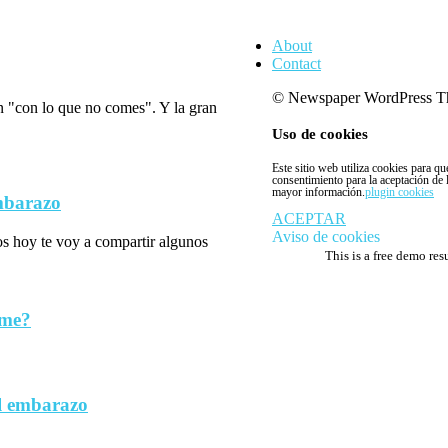
About
Contact
© Newspaper WordPress T
n "con lo que no comes". Y la gran
Uso de cookies
Este sitio web utiliza cookies para q
consentimiento para la aceptación de
mayor información.
plugin cookies
embarazo
ACEPTAR
Aviso de cookies
los hoy te voy a compartir algunos
This is a free demo res
rme?
l embarazo