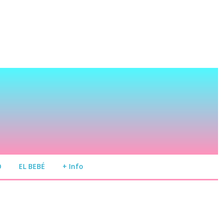
O
EL BEBÉ
+ Info