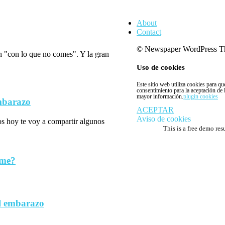
About
Contact
© Newspaper WordPress T
n "con lo que no comes". Y la gran
Uso de cookies
Este sitio web utiliza cookies para q
consentimiento para la aceptación de
mayor información.
plugin cookies
embarazo
ACEPTAR
Aviso de cookies
los hoy te voy a compartir algunos
This is a free demo res
rme?
l embarazo