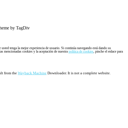
heme by TagDiv
ue usted tenga la mejor experiencia de usuario. Si continúa navegando está dando su
 las mencionadas cookies y la aceptación de nuestra
política de cookies
, pinche el enlace para
ult from the
Wayback Machine
Downloader. It is not a complete website.