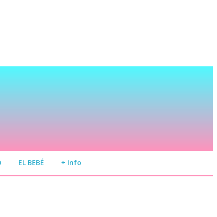
O
EL BEBÉ
+ Info