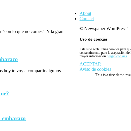
About
Contact
© Newspaper WordPress T
n "con lo que no comes". Y la gran
Uso de cookies
Este sitio web utiliza cookies para q
consentimiento para la aceptación de
mayor información.
plugin cookies
embarazo
ACEPTAR
Aviso de cookies
los hoy te voy a compartir algunos
This is a free demo res
rme?
l embarazo