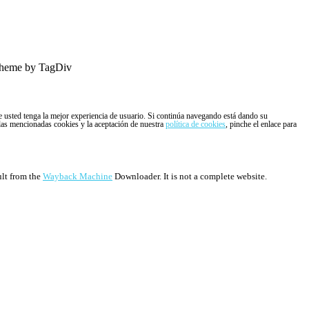
heme by TagDiv
ue usted tenga la mejor experiencia de usuario. Si continúa navegando está dando su
 las mencionadas cookies y la aceptación de nuestra
política de cookies
, pinche el enlace para
ult from the
Wayback Machine
Downloader. It is not a complete website.