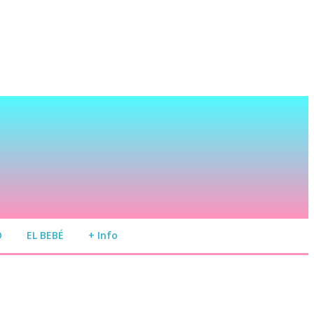
O
EL BEBÉ
+ Info