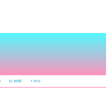
O
EL BEBÉ
+ Info