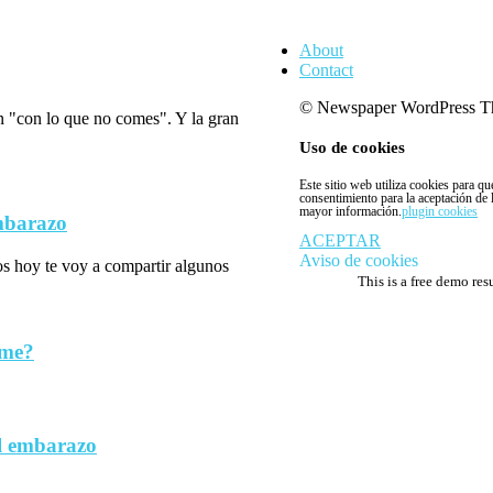
About
Contact
© Newspaper WordPress T
n "con lo que no comes". Y la gran
Uso de cookies
Este sitio web utiliza cookies para q
consentimiento para la aceptación de
mayor información.
plugin cookies
embarazo
ACEPTAR
Aviso de cookies
los hoy te voy a compartir algunos
This is a free demo res
rme?
l embarazo