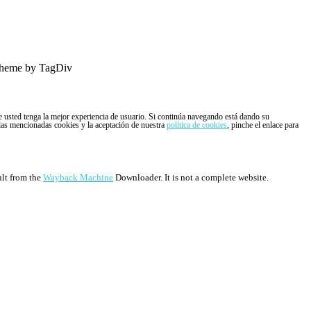
heme by TagDiv
ue usted tenga la mejor experiencia de usuario. Si continúa navegando está dando su
 las mencionadas cookies y la aceptación de nuestra
política de cookies
, pinche el enlace para
ult from the
Wayback Machine
Downloader. It is not a complete website.