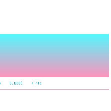
O
EL BEBÉ
+ Info