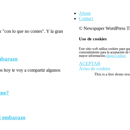
About
Contact
© Newspaper WordPress T
n "con lo que no comes". Y la gran
Uso de cookies
Este sitio web utiliza cookies para q
consentimiento para la aceptación de
mayor información.
plugin cookies
embarazo
ACEPTAR
Aviso de cookies
los hoy te voy a compartir algunos
This is a free demo res
rme?
l embarazo