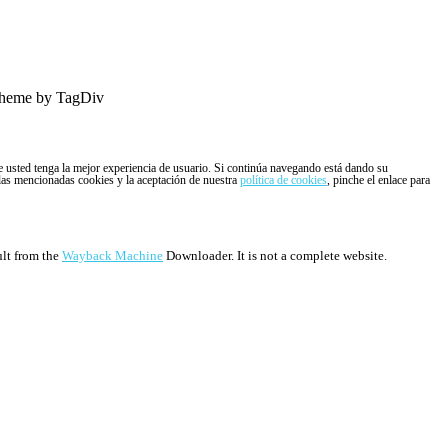
heme by TagDiv
ue usted tenga la mejor experiencia de usuario. Si continúa navegando está dando su
 las mencionadas cookies y la aceptación de nuestra
política de cookies
, pinche el enlace para
ult from the
Wayback Machine
Downloader. It is not a complete website.