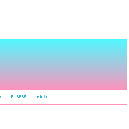
O
EL BEBÉ
+ Info