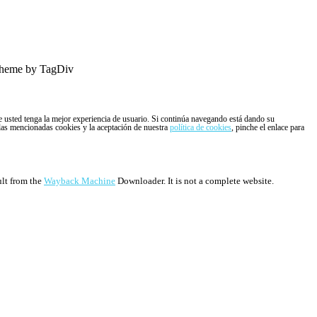
heme by TagDiv
ue usted tenga la mejor experiencia de usuario. Si continúa navegando está dando su
 las mencionadas cookies y la aceptación de nuestra
política de cookies
, pinche el enlace para
ult from the
Wayback Machine
Downloader. It is not a complete website.