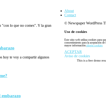
About
Contact
© Newspaper WordPress T
n "con lo que no comes". Y la gran
Uso de cookies
Este sitio web utiliza cookies para q
consentimiento para la aceptación de
mayor información.
plugin cookies
embarazo
ACEPTAR
Aviso de cookies
los hoy te voy a compartir algunos
This is a free demo res
rme?
l embarazo