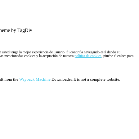
heme by TagDiv
ue usted tenga la mejor experiencia de usuario. Si continúa navegando está dando su
 las mencionadas cookies y la aceptación de nuestra
política de cookies
, pinche el enlace para
ult from the
Wayback Machine
Downloader. It is not a complete website.