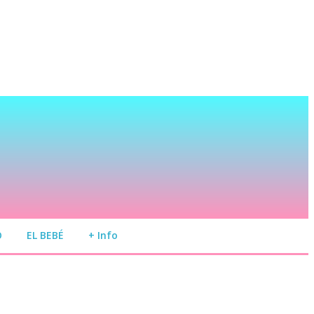
O
EL BEBÉ
+ Info