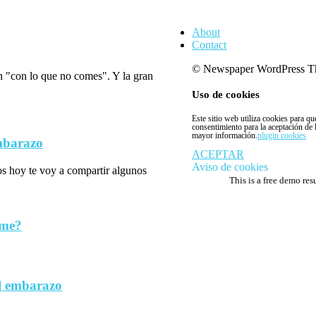
About
Contact
© Newspaper WordPress T
n "con lo que no comes". Y la gran
Uso de cookies
Este sitio web utiliza cookies para q
consentimiento para la aceptación de
mayor información.
plugin cookies
embarazo
ACEPTAR
Aviso de cookies
los hoy te voy a compartir algunos
This is a free demo res
rme?
l embarazo