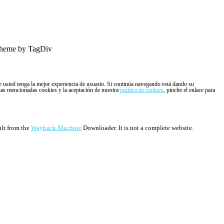
heme by TagDiv
ue usted tenga la mejor experiencia de usuario. Si continúa navegando está dando su
 las mencionadas cookies y la aceptación de nuestra
política de cookies
, pinche el enlace para
ult from the
Wayback Machine
Downloader. It is not a complete website.