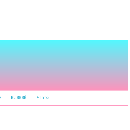
O
EL BEBÉ
+ Info