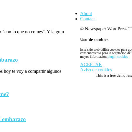
About
Contact
© Newspaper WordPress T
n "con lo que no comes". Y la gran
Uso de cookies
Este sitio web utiliza cookies para q
consentimiento para la aceptación de
mayor información.
plugin cookies
embarazo
ACEPTAR
Aviso de cookies
los hoy te voy a compartir algunos
This is a free demo res
rme?
l embarazo