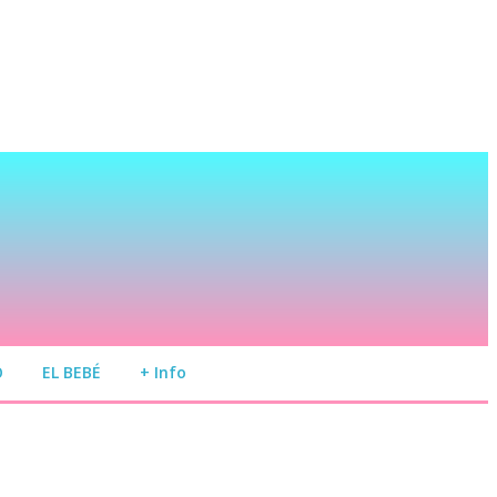
O
EL BEBÉ
+ Info