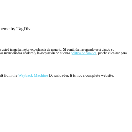
heme by TagDiv
ue usted tenga la mejor experiencia de usuario. Si continúa navegando está dando su
 las mencionadas cookies y la aceptación de nuestra
política de cookies
, pinche el enlace para
ult from the
Wayback Machine
Downloader. It is not a complete website.